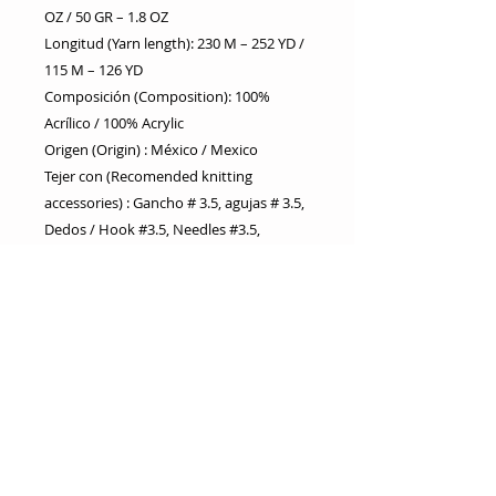
OZ / 50 GR – 1.8 OZ
Longitud (Yarn length): 230 M – 252 YD /
115 M – 126 YD
Composición (Composition): 100%
Acrílico / 100% Acrylic
Origen (Origin) : México / Mexico
Tejer con (Recomended knitting
accessories) : Gancho # 3.5, agujas # 3.5,
Dedos / Hook #3.5, Needles #3.5,
Fingers
Los tonos pueden variar según la
pantalla / Tones may vary according
to screen.
Los lotes pueden variar, no teja
juntos lotes diferentes / Don’t knit
different batches together.
Productos y colores sujetos a
disponibilidad / Products and colors