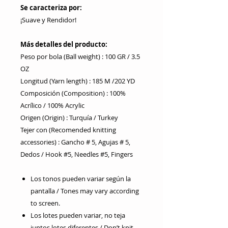
Se caracteriza por:
¡Suave y Rendidor!
Más detalles del producto:
Peso por bola (Ball weight) : 100 GR / 3.5
OZ
Longitud (Yarn length) : 185 M /202 YD
Composición (Composition) : 100%
Acrílico / 100% Acrylic
Origen (Origin) : Turquía / Turkey
Tejer con (Recomended knitting
accessories) : Gancho # 5, Agujas # 5,
Dedos / Hook #5, Needles #5, Fingers
Los tonos pueden variar según la
pantalla / Tones may vary according
to screen.
Los lotes pueden variar, no teja
juntos lotes diferentes / Don’t knit