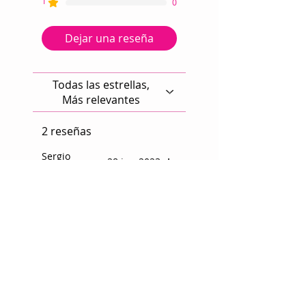
1
0
Dejar una reseña
Todas las estrellas,
Más relevantes
2 reseñas
Sergio
•
28 jun 2023
Martinez
Obtuvo 4 de 5 estrellas.
Muy
recomendable!
La textura del estambre
facilita mucho el tejido.
Supero mis expectativas
por completo. La
presentacion fue