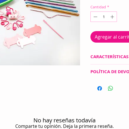
Cantidad
*
Agregar al carri
CARACTERÍSTICAS
MODELO 1296
POLÍTICA DE DEV
¡CON ACCESORIOS P
Todos los precios e
moneda extranjera 
CONT. 26 PIEZAS
de realizar tu pago
(GANCHOS 3, 3.5, 4
DE TEJIDO, 6 CARR
VUELTAS, 1 AGUJA 
SEPARADOR DE TRE
No hay reseñas todavía
Comparte tu opinión. Deja la primera reseña.
INCLUYE PRÁCTICO 