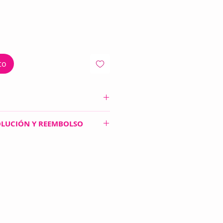
to
OLUCIÓN Y REEMBOLSO
ARA TEJER!
stan en Pesos Mexicanos, para
te pedimos nos contactes antes
. No aceptamos devoluciones
, 4.5, 5 Y 6 MM, 10 MARCADORES
ETES, 2 CONTADORES DE
ESTAMBRERA DE PLÁSTICO Y 1
NZAS)
ESTUCHE DE TELA